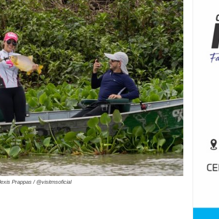
lexis Prappas / @visitmsoficial