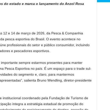
ios do estado e marca o lançamento do Anzol Rosa
dias 12 e 14 de março de 2026, da Pesca & Companhia
 da pesca esportiva do Brasil. O evento acontece no
úne profissionais do setor e público consumidor, incluindo
ciadores e pescadores esportivos.
 é importante sempre estarmos presentes para manter
a Pesca Esportiva no país. É um espaço para o trade sul-
ovidades do segmento e, claro, para mantermos
apresentadas”, salienta Bruno Wendling, diretor-presidente
 institucional coordenado pela Fundação de Turismo de
cipação integra a estratégia estadual de promoção do
fortalecimento do posicionamento do destino, geração de