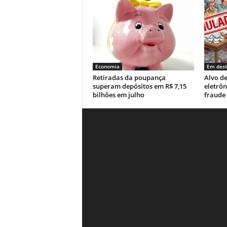
Economia
Em des
Retiradas da poupança
Alvo de
superam depósitos em R$ 7,15
eletrô
bilhões em julho
fraude