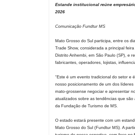
Estande institucional reúne empresár
at
c
p
t
2026
s
e
y
A
b
Li
Comunicação Fundtur MS
p
o
n
Mato Grosso do Sul participa, entre os 
p
o
k
Trade Show, considerada a principal feira
k
Distrito Anhembi, em São Paulo (SP), e re
fabricantes, operadores, lojistas, influen
“Este é um evento tradicional do setor e
nosso posicionamento de um dos líderes n
mato-grossense negociar e apresentar n
atualizados sobre as tendências que são 
da Fundação de Turismo de MS.
O estado estará presente com um estande
Mato Grosso do Sul (Fundtur MS). A parti
turismo de pesca esportiva, com foco no 