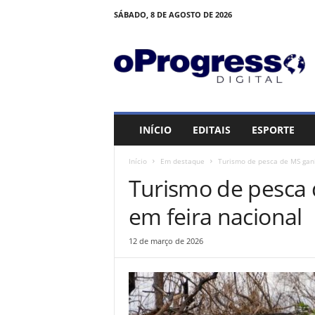
SÁBADO, 8 DE AGOSTO DE 2026
O
P
R
O
G
R
E
INÍCIO
EDITAIS
ESPORTE
S
S
Início
Em destaque
Turismo de pesca de MS gan
O
Turismo de pesca
em feira nacional
12 de março de 2026