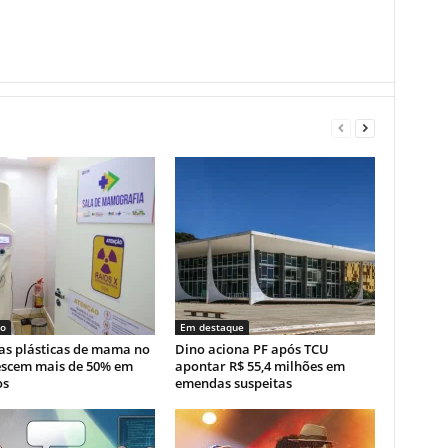
no
Em destaque
as plásticas de mama no
Dino aciona PF após TCU
escem mais de 50% em
apontar R$ 55,4 milhões em
os
emendas suspeitas