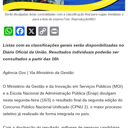
Serão divulgadas listas consolidadas com a classificação final para vagas imediatas e
para a lista de espera.Foto: Reprodução/MGI
W
F
X
C
Pr
h
a
o
in
Listas com as classificações gerais serão disponibilizadas no
at
c
p
t
Diário Oficial da União. Resultados individuais poderão ser
s
e
y
consultados a partir das 16h
A
b
Li
Agência Gov | Via Ministério da Gestão
p
o
n
p
o
k
O Ministério da Gestão e da Inovação em Serviços Públicos (MGI)
k
e a Escola Nacional de Administração Pública (Enap) divulgam
nesta segunda-feira (16/3) o resultado final da segunda edição do
Concurso Público Nacional Unificado (CPNU 2), o maior processo
seletivo já realizado de forma integrada no país.
Com a divulgação do resultado, milhares de pessoas candidatas