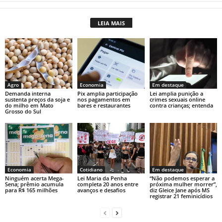
at
c
p
t
LEIA MAIS
s
e
y
A
b
Li
p
o
n
p
o
k
Agro
Economia
Em destaque
k
Demanda interna
Pix amplia participação
Lei amplia punição a
sustenta preços da soja e
nos pagamentos em
crimes sexuais online
do milho em Mato
bares e restaurantes
contra crianças; entenda
Grosso do Sul
Economia
Cotidiano
Em destaque
Ninguém acerta Mega-
Lei Maria da Penha
“Não podemos esperar a
Sena; prêmio acumula
completa 20 anos entre
próxima mulher morrer”,
para R$ 165 milhões
avanços e desafios
diz Gleice Jane após MS
registrar 21 feminicídios