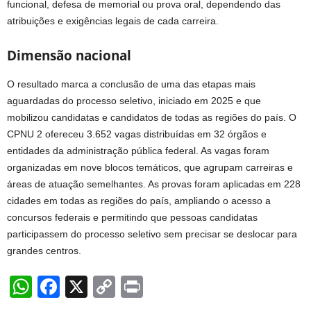
funcional, defesa de memorial ou prova oral, dependendo das
atribuições e exigências legais de cada carreira.
Dimensão nacional
O resultado marca a conclusão de uma das etapas mais
aguardadas do processo seletivo, iniciado em 2025 e que
mobilizou candidatas e candidatos de todas as regiões do país. O
CPNU 2 ofereceu 3.652 vagas distribuídas em 32 órgãos e
entidades da administração pública federal. As vagas foram
organizadas em nove blocos temáticos, que agrupam carreiras e
áreas de atuação semelhantes. As provas foram aplicadas em 228
cidades em todas as regiões do país, ampliando o acesso a
concursos federais e permitindo que pessoas candidatas
participassem do processo seletivo sem precisar se deslocar para
grandes centros.
W
F
X
C
Pr
h
a
o
in