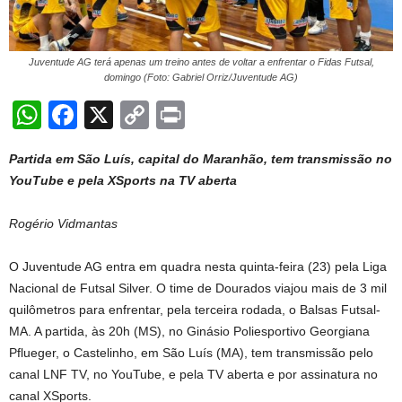
Juventude AG terá apenas um treino antes de voltar a enfrentar o Fidas Futsal,
domingo (Foto: Gabriel Orriz/Juventude AG)
W
F
X
C
Pr
h
a
o
in
Partida em São Luís, capital do Maranhão, tem transmissão no
at
c
p
t
YouTube e pela XSports na TV aberta
s
e
y
A
b
Li
Rogério Vidmantas
p
o
n
O Juventude AG entra em quadra nesta quinta-feira (23) pela Liga
p
o
k
Nacional de Futsal Silver. O time de Dourados viajou mais de 3 mil
k
quilômetros para enfrentar, pela terceira rodada, o Balsas Futsal-
MA. A partida, às 20h (MS), no Ginásio Poliesportivo Georgiana
Pflueger, o Castelinho, em São Luís (MA), tem transmissão pelo
canal LNF TV, no YouTube, e pela TV aberta e por assinatura no
canal XSports.