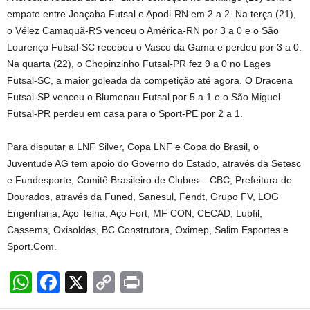
empate entre Joaçaba Futsal e Apodi-RN em 2 a 2. Na terça (21),
o Vélez Camaquã-RS venceu o América-RN por 3 a 0 e o São
Lourenço Futsal-SC recebeu o Vasco da Gama e perdeu por 3 a 0.
Na quarta (22), o Chopinzinho Futsal-PR fez 9 a 0 no Lages
Futsal-SC, a maior goleada da competição até agora. O Dracena
Futsal-SP venceu o Blumenau Futsal por 5 a 1 e o São Miguel
Futsal-PR perdeu em casa para o Sport-PE por 2 a 1.
Para disputar a LNF Silver, Copa LNF e Copa do Brasil, o
Juventude AG tem apoio do Governo do Estado, através da Setesc
e Fundesporte, Comitê Brasileiro de Clubes – CBC, Prefeitura de
Dourados, através da Funed, Sanesul, Fendt, Grupo FV, LOG
Engenharia, Aço Telha, Aço Fort, MF CON, CECAD, Lubfil,
Cassems, Oxisoldas, BC Construtora, Oximep, Salim Esportes e
Sport.Com.
W
F
X
C
Pr
h
a
o
in