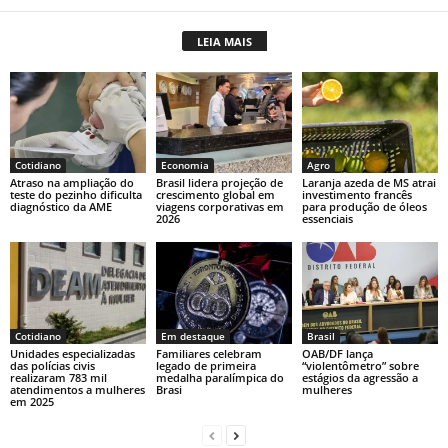
at
c
p
t
LEIA MAIS
s
e
y
A
b
Li
p
o
n
p
o
k
Cotidiano
Economia
Agro
k
Atraso na ampliação do
Brasil lidera projeção de
Laranja azeda de MS atrai
teste do pezinho dificulta
crescimento global em
investimento francês
diagnóstico da AME
viagens corporativas em
para produção de óleos
2026
essenciais
Cotidiano
Em destaque
Brasil
Unidades especializadas
Familiares celebram
OAB/DF lança
das polícias civis
legado de primeira
“violentômetro” sobre
realizaram 783 mil
medalha paralímpica do
estágios da agressão a
atendimentos a mulheres
Brasi
mulheres
em 2025