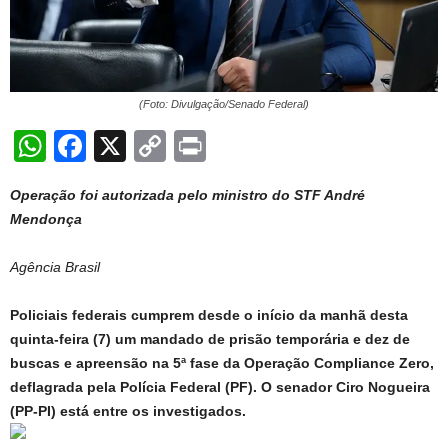
(Foto: Divulgação/Senado Federal)
W
F
X
C
Pr
h
a
o
in
Operação foi autorizada pelo ministro do STF André
at
c
p
t
Mendonça
s
e
y
A
b
Li
Agência Brasil
p
o
n
Policiais federais cumprem desde o início da manhã desta
p
o
k
quinta-feira (7) um mandado de prisão temporária e dez de
k
buscas e apreensão na 5ª fase da Operação Compliance Zero,
deflagrada pela Polícia Federal (PF). O senador Ciro Nogueira
(PP-PI) está entre os investigados.