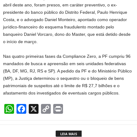
abril deste ano, foram presos, em caráter preventivo, o ex-
presidente do banco público do Distrito Federal, Paulo Henrique
Costa, e o advogado Daniel Monteiro, apontado como operador
jurídico-financeiro do esquema fraudulento montado pelo
banqueiro Daniel Vorcaro, dono do Master, que está detido desde
o início de março.
Nas quatro primeiras fases da Compliance Zero, a PF cumpriu 96
mandados de busca e apreensão em seis unidades federativas
(BA, DF, MG, RJ, RS e SP). A pedido da PF e do Ministério Público
(MP), a Justiça determinou o sequestro ou o bloqueio de bens
patrimoniais de suspeitos até o limite de R$ 27,7 bilhões e o
afastamento dos investigados de eventuais cargos públicos.
W
F
X
C
Pr
h
a
o
in
at
c
p
t
LEIA MAIS