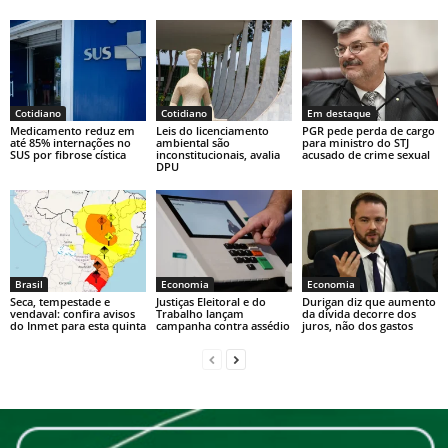
s
e
y
A
b
Li
p
o
n
p
o
k
Cotidiano
Cotidiano
Em destaque
k
Medicamento reduz em
Leis do licenciamento
PGR pede perda de cargo
até 85% internações no
ambiental são
para ministro do STJ
SUS por fibrose cística
inconstitucionais, avalia
acusado de crime sexual
DPU
Brasil
Economia
Economia
Seca, tempestade e
Justiças Eleitoral e do
Durigan diz que aumento
vendaval: confira avisos
Trabalho lançam
da dívida decorre dos
do Inmet para esta quinta
campanha contra assédio
juros, não dos gastos