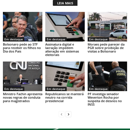
LEIA MAIS
s
e
y
A
b
Li
p
o
n
p
o
k
Em destaque
Em destaque
Em destaque
k
Bolsonaro pede ao STF
Assinatura digital e
Moraes pede parecer da
para receber os filhos no
lacração impedem
PGR sobre proibição de
Dia dos Pais
alteração em sistemas
visitas a Bolsonaro
eleitorais
Em destaque
Em destaque
Em destaque
Ministro Fachin apresenta
Republicanos se manterá
PF investiga senador
novas regras de conduta
neutro na corrida
Weverton Rocha por
para magistrados
presidencial
suspeita de desvios no
INSS