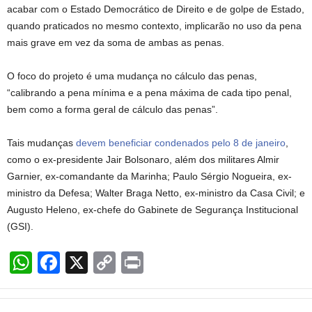
acabar com o Estado Democrático de Direito e de golpe de Estado,
quando praticados no mesmo contexto, implicarão no uso da pena
mais grave em vez da soma de ambas as penas.
O foco do projeto é uma mudança no cálculo das penas,
“calibrando a pena mínima e a pena máxima de cada tipo penal,
bem como a forma geral de cálculo das penas”.
Tais mudanças
devem beneficiar condenados pelo 8 de janeiro
,
como o ex-presidente Jair Bolsonaro, além dos militares Almir
Garnier, ex-comandante da Marinha; Paulo Sérgio Nogueira, ex-
ministro da Defesa; Walter Braga Netto, ex-ministro da Casa Civil; e
Augusto Heleno, ex-chefe do Gabinete de Segurança Institucional
(GSI).
W
F
X
C
Pr
h
a
o
in
at
c
p
t