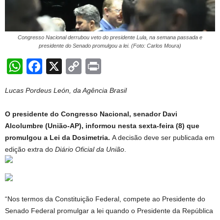
Congresso Nacional derrubou veto do presidente Lula, na semana passada e
presidente do Senado promulgou a lei. (Foto: Carlos Moura)
W
F
X
C
Pr
h
a
o
in
Lucas Pordeus León, da Agência Brasil
at
c
p
t
s
e
y
O presidente do Congresso Nacional, senador Davi
A
b
Li
Alcolumbre (União-AP), informou nesta sexta-feira (8) que
promulgou a Lei da Dosimetria.
A decisão deve ser publicada em
p
o
n
edição extra do
Diário Oficial da União
.
p
o
k
k
“Nos termos da Constituição Federal, compete ao Presidente do
Senado Federal promulgar a lei quando o Presidente da República