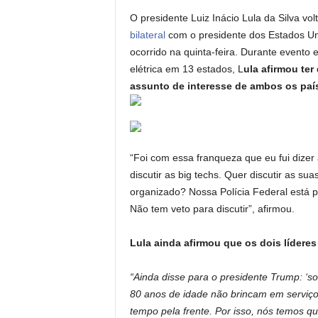
s
e
y
O presidente Luiz Inácio Lula da Silva vol
A
b
Li
bilateral
com o presidente dos Estados Un
ocorrido na quinta-feira. Durante evento
p
o
n
elétrica em 13 estados, L
ula afirmou ter
p
o
k
assunto de interesse de ambos os paí
k
“Foi com essa franqueza que eu fui dizer
discutir as big techs. Quer discutir as su
organizado? Nossa Polícia Federal está p
Não tem veto para discutir”, afirmou.
Lula ainda afirmou que os dois lídere
“Ainda disse para o presidente Trump: ‘
80 anos de idade não brincam em serviço
tempo pela frente. Por isso, nós temos q