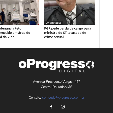
s
Em destaque
denuncia teto
PGR pede perda de cargo para
metido em área do
ministro do STJ acusado de
l da Vida
crime sexual
Avenida Presidente Vargas, 447
Centro, Dourados/MS
Contato:
conteudo@progresso.com.br