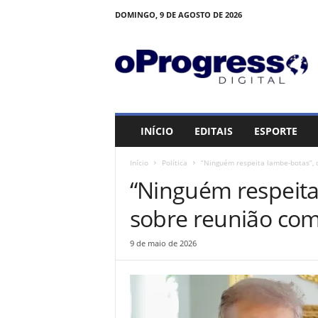
DOMINGO, 9 DE AGOSTO DE 2026
O
P
R
O
G
R
E
INÍCIO
EDITAIS
ESPORTE
S
S
Início
Política
“Ninguém respeita lambe-botas”, 
O
“Ninguém respeita 
sobre reunião co
9 de maio de 2026