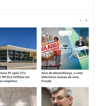
taque
Em destaque
ciona PF após TCU
Alvo de desconfiança, o voto
r R$ 55,4 milhões em
eletrônico nasceu de uma
s suspeitas
fraude