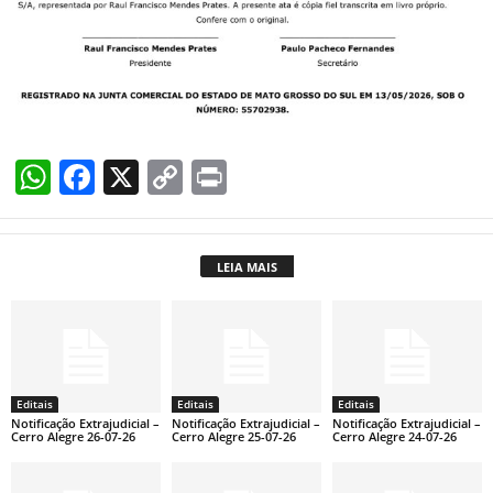
W
F
X
C
Pr
h
a
o
in
at
c
p
t
LEIA MAIS
s
e
y
A
b
Li
p
o
n
p
o
k
Editais
Editais
Editais
k
Notificação Extrajudicial –
Notificação Extrajudicial –
Notificação Extrajudicial –
Cerro Alegre 26-07-26
Cerro Alegre 25-07-26
Cerro Alegre 24-07-26