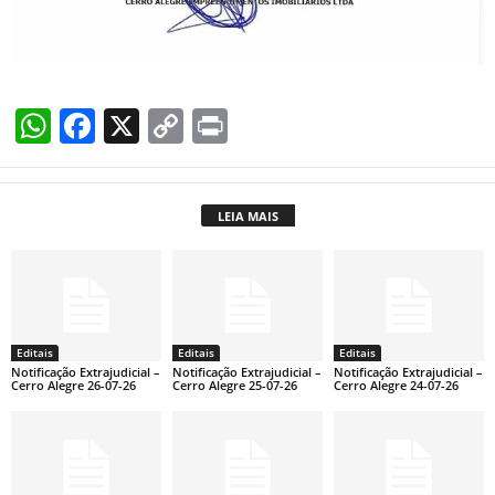
W
F
X
C
Pr
h
a
o
in
at
c
p
t
LEIA MAIS
s
e
y
A
b
Li
p
o
n
p
o
k
Editais
Editais
Editais
k
Notificação Extrajudicial –
Notificação Extrajudicial –
Notificação Extrajudicial –
Cerro Alegre 26-07-26
Cerro Alegre 25-07-26
Cerro Alegre 24-07-26