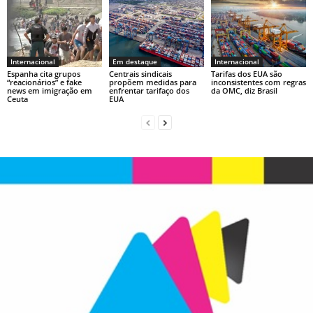
Internacional
Em destaque
Internacional
Espanha cita grupos
Centrais sindicais
Tarifas dos EUA são
“reacionários” e fake
propõem medidas para
inconsistentes com regras
news em imigração em
enfrentar tarifaço dos
da OMC, diz Brasil
Ceuta
EUA