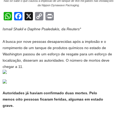
Não se sabe o que causou a implosão de um tanque de 900 mil galões nas instalações
da Nippon Dynawave Packaging.
W
F
X
C
Pr
h
a
o
in
Ismail Shakil e Daphne Psaledakis, da Reuters*
at
c
p
t
s
e
y
A busca por nove pessoas desaparecidas após a implosão e o
A
b
Li
rompimento de um tanque de produtos químicos no estado de
Washington passou de um esforço de resgate para um esforço de
p
o
n
localização, disseram as autoridades. O número de mortos deve
p
o
k
chegar a 11.
k
Autoridades já haviam confirmado duas mortes. Pelo
menos oito pessoas ficaram feridas, algumas em estado
grave.