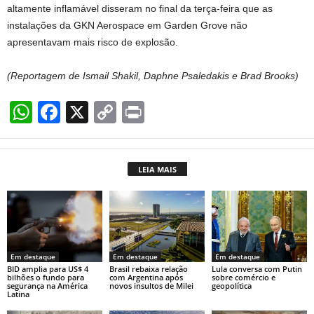
altamente inflamável disseram no final da terça-feira que as
instalações da GKN Aerospace em Garden Grove não
apresentavam mais risco de explosão.
(Reportagem de Ismail Shakil, Daphne Psaledakis e Brad Brooks)
W
F
X
C
Pr
h
a
o
in
at
c
p
t
LEIA MAIS
s
e
y
A
b
Li
p
o
n
p
o
k
Em destaque
Em destaque
Em destaque
k
BID amplia para US$ 4
Brasil rebaixa relação
Lula conversa com Putin
bilhões o fundo para
com Argentina após
sobre comércio e
segurança na América
novos insultos de Milei
geopolítica
Latina