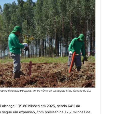
rodutos florestais ultrapassram os números da soja no Mato Grosso do Sul
al alcançou R$ 86 bilhões em 2025, sendo 64% da
ão segue em expansão, com previsão de 17,7 milhões de