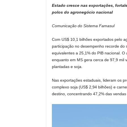
h
a
o
in
Estado cresce nas exportações, fortal
at
c
p
t
polos do agronegócio nacional
s
e
y
A
b
Li
Comunicação do Sistema Famasul
p
o
n
Com US$ 10,1 bilhões exportados pelo a
p
o
k
participação no desempenho recorde do se
k
equivalentes a 25,1% do PIB nacional. 
enquanto em MS gera cerca de 97,9 mil v
plantadas e soja.
Nas exportações estaduais, lideram os pro
complexo soja (US$ 2,94 bilhões) e carne
destino, concentrando 47,2% das vendas 