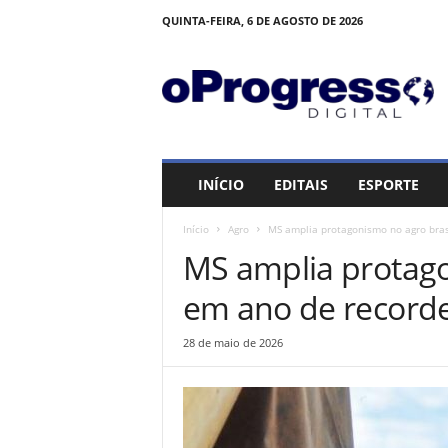
QUINTA-FEIRA, 6 DE AGOSTO DE 2026
O
P
R
O
G
R
E
INÍCIO
EDITAIS
ESPORTE
S
S
Início
Agro
MS amplia protagonismo no agro brasi
O
MS amplia protago
em ano de recorde
28 de maio de 2026