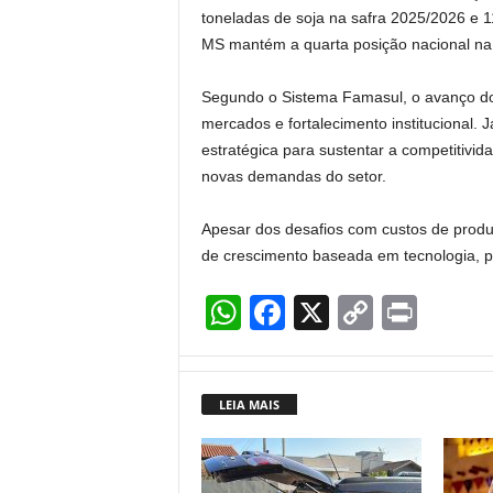
toneladas de soja na safra 2025/2026 e 1
MS mantém a quarta posição nacional na
Segundo o Sistema Famasul, o avanço do 
mercados e fortalecimento institucional. 
estratégica para sustentar a competitivid
novas demandas do setor.
Apesar dos desafios com custos de produç
de crescimento baseada em tecnologia, pr
W
F
X
C
Pr
h
a
o
in
at
c
p
t
LEIA MAIS
s
e
y
A
b
Li
p
o
n