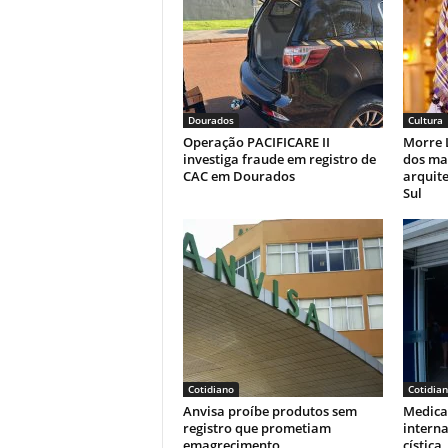
p
o
k
k
Dourados
Cultura
Operação PACIFICARE II
Morre L
investiga fraude em registro de
dos ma
CAC em Dourados
arquit
Sul
Cotidiano
Cotidia
Anvisa proíbe produtos sem
Medica
registro que prometiam
interna
emagrecimento
cística