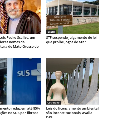
Brasil
uis Pedro Scalise, um
STF suspende julgamento de lei
iores nomes da
que proíbe jogos de azar
etura de Mato Grosso do
no
Cotidiano
mento reduz em até 85%
Leis do licenciamento ambiental
ções no SUS por fibrose
são inconstitucionais, avalia
DPU