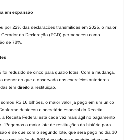
ua em expansão
 por 22% das declarações transmitidas em 2026, o maior
ama Gerador da Declaração (PGD) permaneceu como
ção de 78%.
tes
6 foi reduzido de cinco para quatro lotes. Com a mudança,
 menor do que o observado nos exercícios anteriores.
s têm direito à restituição.
, somou R$ 16 bilhões, o maior valor já pago em um único
 Conforme destacou o secretário especial da Receita
, a Receita Federal está cada vez mais ágil no pagamento
o. “Pagamos o maior lote de restituições da história para
visão é de que com o segundo lote, que será pago no dia 30
ar a restituição de 80% dos valores e contribuintes com