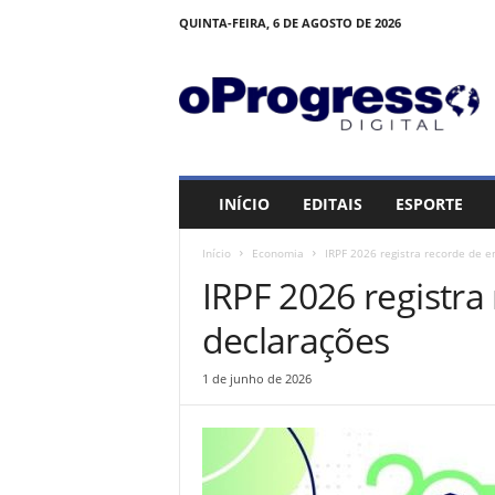
QUINTA-FEIRA, 6 DE AGOSTO DE 2026
O
P
R
O
G
R
E
INÍCIO
EDITAIS
ESPORTE
S
S
Início
Economia
IRPF 2026 registra recorde de e
O
IRPF 2026 registra
declarações
1 de junho de 2026