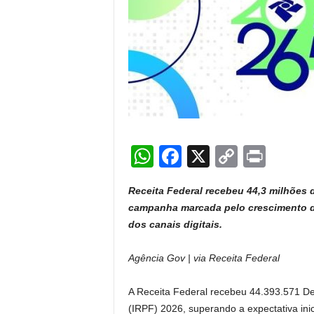
W
F
X
C
Pr
h
a
o
in
Receita Federal recebeu 44,3 milhões d
at
c
p
t
campanha marcada pelo crescimento da
s
e
y
dos canais digitais.
A
b
Li
Agência Gov | via Receita Federal
p
o
n
p
o
k
A Receita Federal recebeu 44.393.571 D
k
(IRPF) 2026, superando a expectativa ini