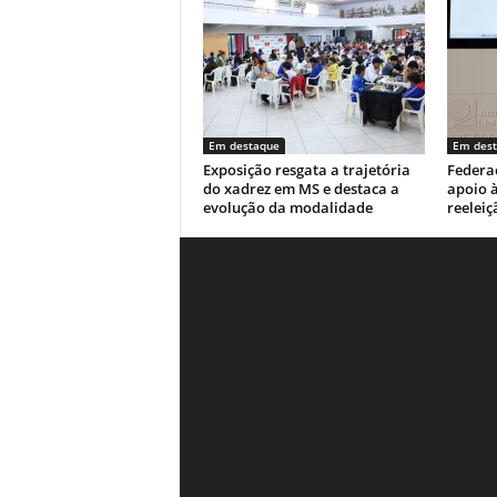
Em destaque
Em des
Exposição resgata a trajetória
Federaç
do xadrez em MS e destaca a
apoio à
evolução da modalidade
reeleiç