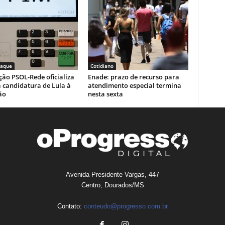
taque
Cotidiano
ão PSOL-Rede oficializa
Enade: prazo de recurso para
 candidatura de Lula à
atendimento especial termina
ão
nesta sexta
Avenida Presidente Vargas, 447
Centro, Dourados/MS
Contato:
conteudo@progresso.com.br