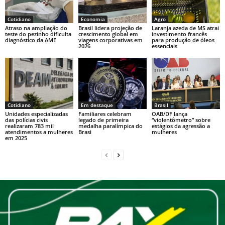
p
o
k
Cotidiano
Economia
Agro
k
Atraso na ampliação do
Brasil lidera projeção de
Laranja azeda de MS atrai
teste do pezinho dificulta
crescimento global em
investimento francês
diagnóstico da AME
viagens corporativas em
para produção de óleos
2026
essenciais
Cotidiano
Em destaque
Brasil
Unidades especializadas
Familiares celebram
OAB/DF lança
das polícias civis
legado de primeira
“violentômetro” sobre
realizaram 783 mil
medalha paralímpica do
estágios da agressão a
atendimentos a mulheres
Brasi
mulheres
em 2025