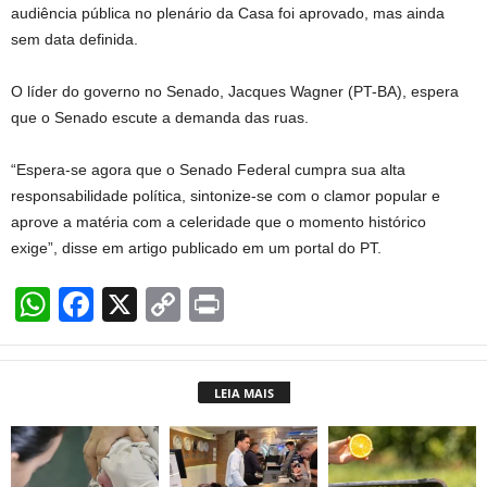
audiência pública no plenário da Casa foi aprovado, mas ainda
sem data definida.
O líder do governo no Senado, Jacques Wagner (PT-BA), espera
que o Senado escute a demanda das ruas.
“Espera-se agora que o Senado Federal cumpra sua alta
responsabilidade política, sintonize-se com o clamor popular e
aprove a matéria com a celeridade que o momento histórico
exige”, disse em artigo publicado em um portal do PT.
W
F
X
C
Pr
h
a
o
in
at
c
p
t
LEIA MAIS
s
e
y
A
b
Li
p
o
n