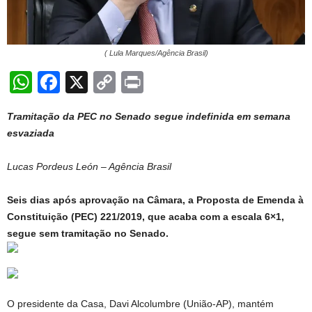
( Lula Marques/Agência Brasil)
W
F
X
C
Pr
h
a
o
in
Tramitação da PEC no Senado segue indefinida em semana
at
c
p
t
esvaziada
s
e
y
A
b
Li
Lucas Pordeus León – Agência Brasil
p
o
n
Seis dias após aprovação na Câmara, a Proposta de Emenda à
p
o
k
Constituição (PEC) 221/2019, que acaba com a escala 6×1,
k
segue sem tramitação no Senado.
O presidente da Casa, Davi Alcolumbre (União-AP), mantém