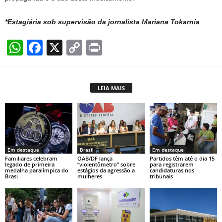
*Estagiária sob supervisão da jornalista Mariana Tokarnia
W
F
X
C
Pr
h
a
o
in
at
c
p
t
LEIA MAIS
s
e
y
A
b
Li
p
o
n
p
o
k
Em destaque
Brasil
Em destaque
k
Familiares celebram
OAB/DF lança
Partidos têm até o dia 15
legado de primeira
“violentômetro” sobre
para registrarem
medalha paralímpica do
estágios da agressão a
candidaturas nos
Brasi
mulheres
tribunais