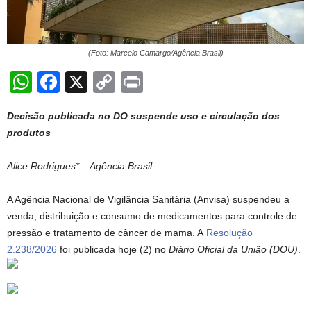
(Foto: Marcelo Camargo/Agência Brasil)
W
F
X
C
Pr
h
a
o
in
Decisão publicada no DO suspende uso e circulação dos
at
c
p
t
produtos
s
e
y
A
b
Li
Alice Rodrigues* – Agência Brasil
p
o
n
A Agência Nacional de Vigilância Sanitária (Anvisa) suspendeu a
p
o
k
venda, distribuição e consumo de medicamentos para controle de
k
pressão e tratamento de câncer de mama. A
Resolução
2.238/2026
foi publicada hoje (2) no
Diário Oficial da União (DOU)
.