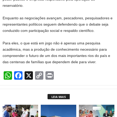
reservatório.
Enquanto as negociações avançam, pescadores, pesquisadores e
representantes políticos seguem defendendo que o debate seja
conduzido com participação social e respaldo científico.
Para eles, o que está em jogo não é apenas uma pesquisa
acadêmica, mas a produção de conhecimento necessário para
compreender o futuro de um dos mais importantes rios do país e
das centenas de famílias que dependem dele para viver.
W
F
X
C
Pr
h
a
o
in
at
c
p
t
LEIA MAIS
s
e
y
A
b
Li