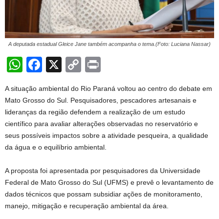
A deputada estadual Gleice Jane também acompanha o tema.(Foto: Luciana Nassar)
W
F
X
C
Pr
h
a
o
in
A situação ambiental do Rio Paraná voltou ao centro do debate em
at
c
p
t
Mato Grosso do Sul. Pesquisadores, pescadores artesanais e
s
e
y
lideranças da região defendem a realização de um estudo
A
b
Li
científico para avaliar alterações observadas no reservatório e
seus possíveis impactos sobre a atividade pesqueira, a qualidade
p
o
n
da água e o equilíbrio ambiental.
p
o
k
k
A proposta foi apresentada por pesquisadores da Universidade
Federal de Mato Grosso do Sul (UFMS) e prevê o levantamento de
dados técnicos que possam subsidiar ações de monitoramento,
manejo, mitigação e recuperação ambiental da área.