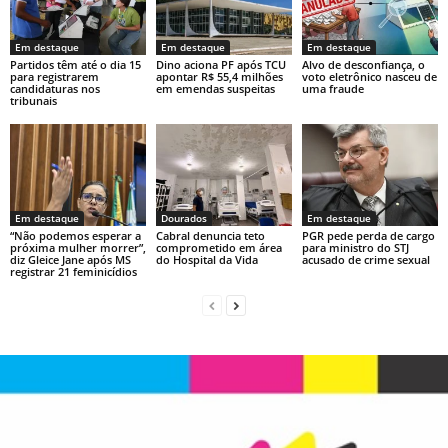
p
o
n
p
o
k
Em destaque
Em destaque
Em destaque
k
Partidos têm até o dia 15
Dino aciona PF após TCU
Alvo de desconfiança, o
para registrarem
apontar R$ 55,4 milhões
voto eletrônico nasceu de
candidaturas nos
em emendas suspeitas
uma fraude
tribunais
Em destaque
Dourados
Em destaque
“Não podemos esperar a
Cabral denuncia teto
PGR pede perda de cargo
próxima mulher morrer”,
comprometido em área
para ministro do STJ
diz Gleice Jane após MS
do Hospital da Vida
acusado de crime sexual
registrar 21 feminicídios