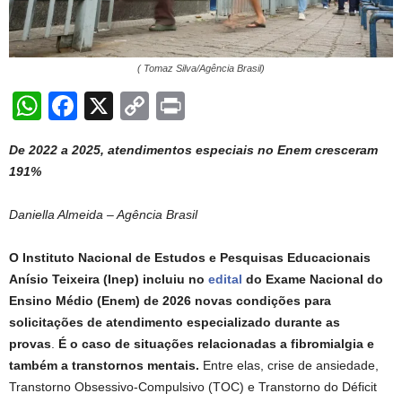
( Tomaz Silva/Agência Brasil)
W
F
X
C
Pr
h
a
o
in
De 2022 a 2025, atendimentos especiais no Enem cresceram
at
c
p
t
191%
s
e
y
A
b
Li
Daniella Almeida – Agência Brasil
p
o
n
O Instituto Nacional de Estudos e Pesquisas Educacionais
p
o
k
Anísio Teixeira (Inep) incluiu no
edital
do Exame Nacional do
k
Ensino Médio (Enem) de 2026 novas condições para
solicitações de atendimento especializado durante as
provas
.
É o caso de situações relacionadas a fibromialgia e
também a transtornos mentais.
Entre elas, crise de ansiedade,
Transtorno Obsessivo-Compulsivo (TOC) e Transtorno do Déficit