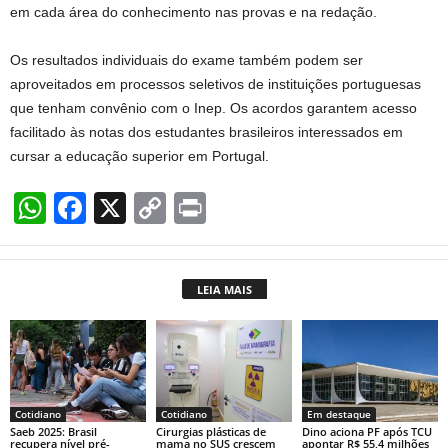
em cada área do conhecimento nas provas e na redação.
Os resultados individuais do exame também podem ser
aproveitados em processos seletivos de instituições portuguesas
que tenham convênio com o Inep. Os acordos garantem acesso
facilitado às notas dos estudantes brasileiros interessados em
cursar a educação superior em Portugal.
W
F
X
C
Pr
h
a
o
in
at
c
p
t
LEIA MAIS
s
e
y
A
b
Li
p
o
n
p
o
k
Cotidiano
Cotidiano
Em destaque
k
Saeb 2025: Brasil
Cirurgias plásticas de
Dino aciona PF após TCU
recupera nível pré-
mama no SUS crescem
apontar R$ 55,4 milhões