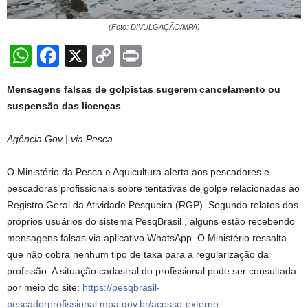
(Foto: DIVULGAÇÃO/MPA)
W
F
X
C
Pr
h
a
o
in
Mensagens falsas de golpistas sugerem cancelamento ou
at
c
p
t
suspensão das licenças
s
e
y
A
b
Li
Agência Gov | via Pesca
p
o
n
O Ministério da Pesca e Aquicultura alerta aos pescadores e
p
o
k
pescadoras profissionais sobre tentativas de golpe relacionadas ao
k
Registro Geral da Atividade Pesqueira (RGP). Segundo relatos dos
próprios usuários do sistema PesqBrasil , alguns estão recebendo
mensagens falsas via aplicativo WhatsApp. O Ministério ressalta
que não cobra nenhum tipo de taxa para a regularização da
profissão. A situação cadastral do profissional pode ser consultada
por meio do site:
https://pesqbrasil-
pescadorprofissional.mpa.gov.br/acesso-externo
.