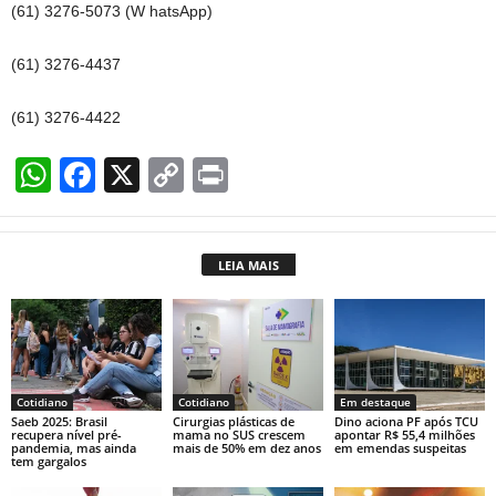
(61) 3276-5073 (W hatsApp)
(61) 3276-4437
(61) 3276-4422
W
F
X
C
Pr
h
a
o
in
at
c
p
t
LEIA MAIS
s
e
y
A
b
Li
p
o
n
p
o
k
Cotidiano
Cotidiano
Em destaque
k
Saeb 2025: Brasil
Cirurgias plásticas de
Dino aciona PF após TCU
recupera nível pré-
mama no SUS crescem
apontar R$ 55,4 milhões
pandemia, mas ainda
mais de 50% em dez anos
em emendas suspeitas
tem gargalos