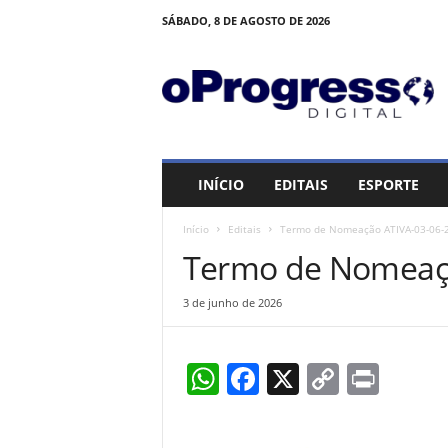
SÁBADO, 8 DE AGOSTO DE 2026
O
P
R
O
G
R
E
INÍCIO
EDITAIS
ESPORTE
S
S
Início
Editais
Termo de Nomeação ATIVA-03-06-
O
Termo de Nomeaçã
3 de junho de 2026
W
F
X
C
Pr
h
a
o
in
at
c
p
t