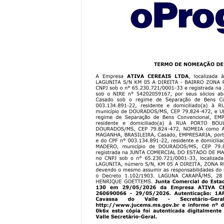
s
e
y
A
b
Li
p
o
n
p
o
k
k