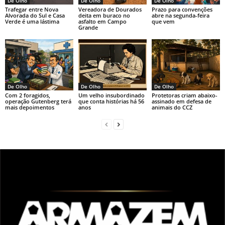
De Olho
De Olho
De Olho
k
Trafegar entre Nova
Vereadora de Dourados
Prazo para convenções
Alvorada do Sul e Casa
deita em buraco no
abre na segunda-feira
Verde é uma lástima
asfalto em Campo
que vem
Grande
De Olho
De Olho
De Olho
Com 2 foragidos,
Um velho insubordinado
Protetoras criam abaixo-
operação Gutenberg terá
que conta histórias há 56
assinado em defesa de
mais depoimentos
anos
animais do CCZ