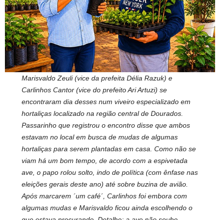
p
o
k
k
Marisvaldo Zeuli (vice da prefeita Délia Razuk) e
Carlinhos Cantor (vice do prefeito Ari Artuzi) se
encontraram dia desses num viveiro especializado em
hortaliças localizado na região central de Dourados.
Passarinho que registrou o encontro disse que ambos
estavam no local em busca de mudas de algumas
hortaliças para serem plantadas em casa. Como não se
viam há um bom tempo, de acordo com a espivetada
ave, o papo rolou solto, indo de política (com ênfase nas
eleições gerais deste ano) até sobre buzina de avião.
Após marcarem ´um café´, Carlinhos foi embora com
algumas mudas e Marisvaldo ficou ainda escolhendo o
que estava procurando. Detalhe: a ave não soube