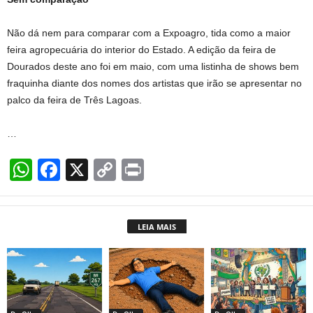
Não dá nem para comparar com a Expoagro, tida como a maior
feira agropecuária do interior do Estado. A edição da feira de
Dourados deste ano foi em maio, com uma listinha de shows bem
fraquinha diante dos nomes dos artistas que irão se apresentar no
palco da feira de Três Lagoas.
…
W
F
X
C
Pr
h
a
o
in
at
c
p
t
LEIA MAIS
s
e
y
A
b
Li
p
o
n
p
o
k