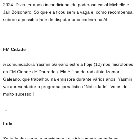
2024. Dizia ter apoio incondicional do poderoso casal Michelle e
Jair Bolsonaro. Só que ela ficou sem a vaga e, como recompensa,
sobrou a possibilidade de disputar uma cadeira na AL.
…
FM Cidade
A comunicadora Yasmin Galeano estreia hoje (10) nos microfones
da FM Cidade de Dourados. Ela é filha do radialista Izomar
Galeano, que trabalhou na emissora durante vários anos. Yasmin
vai apresentador o programa jornalístico ´Noticidade´. Votos de
muito sucesso!!
…
Lula
Se tudo der certo, o presidente Lula irá cumprir agenda no