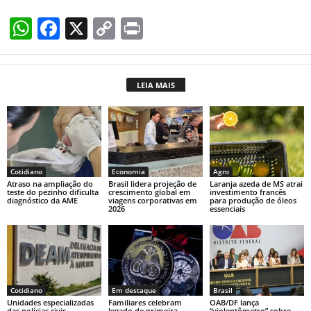
W
F
X
C
Pr
h
a
o
in
at
c
p
t
LEIA MAIS
s
e
y
A
b
Li
p
o
n
p
o
k
Cotidiano
Economia
Agro
k
Atraso na ampliação do
Brasil lidera projeção de
Laranja azeda de MS atrai
teste do pezinho dificulta
crescimento global em
investimento francês
diagnóstico da AME
viagens corporativas em
para produção de óleos
2026
essenciais
Cotidiano
Em destaque
Brasil
Unidades especializadas
Familiares celebram
OAB/DF lança
das polícias civis
legado de primeira
“violentômetro” sobre