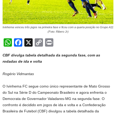
Ivinhema venceu três jogos na primeira fase e ficou com a quarta posição no Grupo A11
(Foto: Ribero Jr)
W
F
X
C
Pr
h
a
o
in
CBF divulga tabela detalhada da segunda fase, com as
at
c
p
t
rodadas de ida e volta
s
e
y
A
b
Li
Rogério Vidmantas
p
o
n
O Ivinhema FC segue como único representante de Mato Grosso
p
o
k
do Sul na Série D do Campeonato Brasileiro e agora enfrenta o
k
Democrata de Governador Valadares-MG na segunda fase. O
confronto é decidido em jogos de ida e volta e a Confederação
Brasileira de Futebol (CBF) divulgou a tabela detalhada da