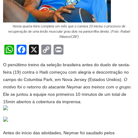
Nesta quarta-feira completa um mês que o camisa 10 iniciou o processo de
recuperação de uma lesão muscular grau dois na panturrilha direita. (Foto: Rafael
Ribeiro/CBF)
W
F
X
C
Pr
h
a
o
in
O penúltimo treino da seleção brasileira antes do duelo de sexta-
at
c
p
t
feira (19) contra o Haiti começou com alegria e descontração no
s
e
y
campo do Columbia Park, em Nova Jersey (Estados Unidos).
O
A
b
Li
motivo foi o retorno do atacante Neymar aos treinos com o grupo.
Ele se juntou à equipe nos primeiros 10 minutos de um total de
p
o
n
15min abertos à cobertura da imprensa.
p
o
k
k
Antes do início das atividades, Neymar foi saudado pelos