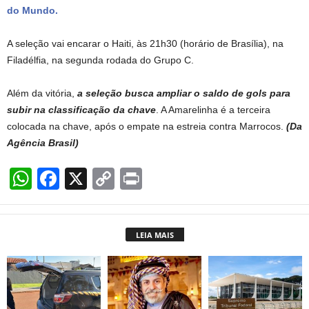
do Mundo.
A seleção vai encarar o Haiti, às 21h30 (horário de Brasília), na
Filadélfia, na segunda rodada do Grupo C.
Além da vitória,
a seleção busca ampliar o saldo de gols para
subir na classificação da chave
. A Amarelinha é a terceira
colocada na chave, após o empate na estreia contra Marrocos.
(Da
Agência Brasil)
W
F
X
C
Pr
h
a
o
in
at
c
p
t
LEIA MAIS
s
e
y
A
b
Li
p
o
n