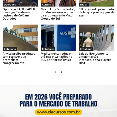
p
o
k
Dourados
Cultura
Brasil
k
Operação PACIFICARE II
Morre Luis Pedro Scalise,
STF suspende julgamento
investiga fraude em
um dos maiores nomes
de lei que proíbe jogos de
registro de CAC em
da arquitetura de Mato
azar
Dourados
Grosso do Sul
Cotidiano
Cotidiano
Cotidiano
Anvisa proíbe produtos
Medicamento reduz em
Leis do licenciamento
sem registro que
até 85% internações no
ambiental são
prometiam
SUS por fibrose cística
inconstitucionais, avalia
emagrecimento
DPU