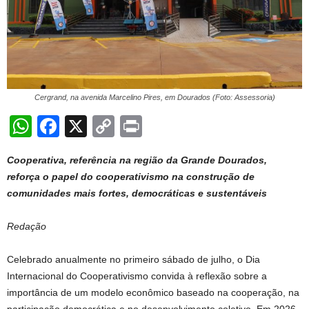
Cergrand, na avenida Marcelino Pires, em Dourados (Foto: Assessoria)
W
F
X
C
Pr
h
a
o
in
Cooperativa, referência na região da Grande Dourados,
at
c
p
t
reforça o papel do cooperativismo na construção de
s
e
y
comunidades mais fortes, democráticas e sustentáveis
A
b
Li
Redação
p
o
n
p
o
k
Celebrado anualmente no primeiro sábado de julho, o Dia
k
Internacional do Cooperativismo convida à reflexão sobre a
importância de um modelo econômico baseado na cooperação, na