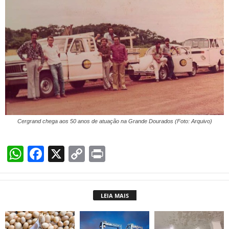
Cergrand chega aos 50 anos de atuação na Grande Dourados (Foto: Arquivo)
W
F
X
C
Pr
h
a
o
in
at
c
p
t
LEIA MAIS
s
e
y
A
b
Li