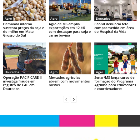
p
o
n
p
o
k
Agro
Agro
Dourados
k
Demanda interna
Agro de MS amplia
Cabral denuncia teto
sustenta preços da soja e
exportações em 12,4%
comprometido em área
do milho em Mato
com destaque para soja e
do Hospital da Vida
Grosso do Sul
carne bovina
Dourados
Agro
Agro
Operação PACIFICARE II
Mercados agrícolas
Senar/MS lança curso de
investiga fraude em
abrem com movimentos
formação do Programa
registro de CAC em
mistos
Agrinho para educadores
Dourados
e coordenadores