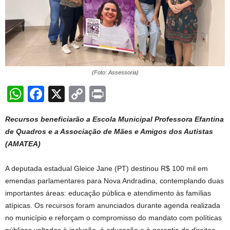
(Foto: Assessoria)
W
F
X
C
Pr
h
a
o
in
Recursos beneficiarão a Escola Municipal Professora Efantina
at
c
p
t
de Quadros e a Associação de Mães e Amigos dos Autistas
s
e
y
(AMATEA)
A
b
Li
A deputada estadual Gleice Jane (PT) destinou R$ 100 mil em
p
o
n
emendas parlamentares para Nova Andradina, contemplando duas
p
o
k
importantes áreas: educação pública e atendimento às famílias
k
atípicas. Os recursos foram anunciados durante agenda realizada
no município e reforçam o compromisso do mandato com políticas