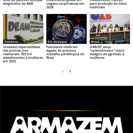
diagnóstico da AME
viagens corporativas em
para produção de óleos
2026
essenciais
Cotidiano
Em destaque
Brasil
Unidades especializadas
Familiares celebram
OAB/DF lança
das polícias civis
legado de primeira
“violentômetro” sobre
realizaram 783 mil
medalha paralímpica do
estágios da agressão a
atendimentos a mulheres
Brasi
mulheres
em 2025