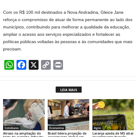
Com os R$ 100 mil destinados a Nova Andradina, Gleice Jane
reforça o compromisso de atuar de forma permanente ao lado dos
municípios, contribuindo para melhorar a qualidade da educação,
ampliar o acesso aos serviços especializados e fortalecer as
políticas públicas voltadas às pessoas e às comunidades que mais
precisam.
W
F
X
C
Pr
h
a
o
in
at
c
p
t
LEIA MAIS
s
e
y
A
b
Li
p
o
n
p
o
k
Cotidiano
Economia
Agro
k
Atraso na ampliação do
Brasil lidera projeção de
Laranja azeda de MS atrai
teste do pezinho dificulta
crescimento global em
investimento francês