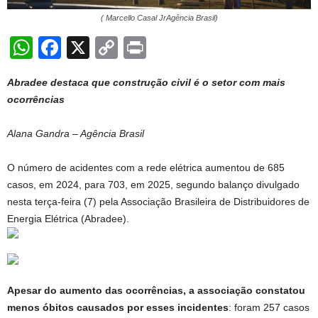
( Marcello Casal JrAgência Brasil)
W
F
X
C
Pr
h
a
o
in
Abradee destaca que construção civil é o setor com mais
at
c
p
t
ocorrências
s
e
y
A
b
Li
Alana Gandra – Agência Brasil
p
o
n
O número de acidentes com a rede elétrica aumentou de 685
p
o
k
casos, em 2024, para 703, em 2025, segundo balanço divulgado
k
nesta terça-feira (7) pela Associação Brasileira de Distribuidores de
Energia Elétrica (Abradee).
Apesar do aumento das ocorrências, a associação constatou
menos óbitos causados por esses incidentes
: foram 257 casos