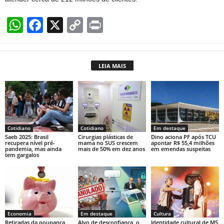
W
F
X
C
Pr
h
a
o
in
at
c
p
t
LEIA MAIS
s
e
y
A
b
Li
p
o
n
p
o
k
Cotidiano
Cotidiano
Em destaque
k
Saeb 2025: Brasil
Cirurgias plásticas de
Dino aciona PF após TCU
recupera nível pré-
mama no SUS crescem
apontar R$ 55,4 milhões
pandemia, mas ainda
mais de 50% em dez anos
em emendas suspeitas
tem gargalos
Economia
Em destaque
Cultura
Retiradas da poupança
Alvo de desconfiança, o
Identidade cultural de MS