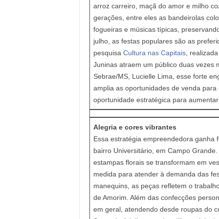
arroz carreiro, maçã do amor e milho c
gerações, entre eles as bandeirolas colo
fogueiras e músicas típicas, preservando
julho, as festas populares são as prefe
pesquisa
Cultura nas Capitais
, realizada
Juninas atraem um público duas vezes ma
Sebrae/MS, Lucielle Lima, esse forte e
amplia as oportunidades de venda para
oportunidade estratégica para aumentar 
Alegria e cores vibrantes
Essa estratégia empreendedora ganha for
bairro Universitário, em Campo Grande.
estampas florais se transformam em ves
medida para atender à demanda das fest
manequins, as peças refletem o trabalho
de Amorim. Além das confecções persona
em geral, atendendo desde roupas do cot