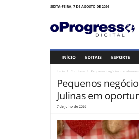
SEXTA-FEIRA, 7 DE AGOSTO DE 2026
O
P
R
O
G
R
E
INÍCIO
EDITAIS
ESPORTE
S
S
Início
Cotidiano
Pequenos negócios transformam
O
Pequenos negócio
Julinas em oportu
7 de julho de 2026