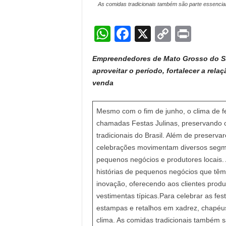
As comidas tradicionais também são parte essencial 
W
F
X
C
Pr
h
a
o
in
Empreendedores de Mato Grosso do Su
at
c
p
t
aproveitar o período, fortalecer a rel
s
e
y
venda
A
b
Li
p
o
n
Mesmo com o fim de junho, o clima de fe
chamadas Festas Julinas, preservando 
p
o
k
tradicionais do Brasil. Além de preservar
k
celebrações movimentam diversos segm
pequenos negócios e produtores locais
histórias de pequenos negócios que têm 
inovação, oferecendo aos clientes produ
vestimentas típicas.Para celebrar as fes
estampas e retalhos em xadrez, chapéus
clima. As comidas tradicionais também sã