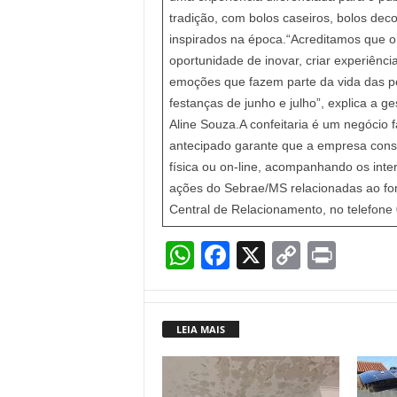
tradição, com bolos caseiros, bolos de
inspirados na época.“Acreditamos que o 
oportunidade de inovar, criar experiênc
emoções que fazem parte da vida das pe
festanças de junho e julho”, explica a
Aline Souza.A confeitaria é um negócio 
antecipado garante que a empresa consi
física ou on-line, acompanhando os int
ações do Sebrae/MS relacionadas ao f
Central de Relacionamento, no telefone
W
F
X
C
Pr
h
a
o
in
at
c
p
t
LEIA MAIS
s
e
y
A
b
Li