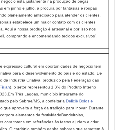
o negócio está justamente na produção de peças
s em junho e julho, a procura por fantasias e roupas
indo planejamento antecipado para atender os clientes.
azonais estabelece um maior contato com os clientes,
. Aqui a nossa produção é artesanal e por isso nos
ril, comprando e encomendando tecidos exclusivos”,
 e expressão cultural em oportunidades de negócio têm
riativa para o desenvolvimento do país e do estado. De
da Indústria Criativa, produzido pela Federação das
Firjan
), o setor representou 1,3% do Produto Interno
023.Em Três Lagoas, município integrante do
tado pelo Sebrae/MS, a confeitaria
Deliciê Bolos e
ue aproveita a força da tradição para inovar. Durante
corpora elementos da festividadeBandeirolas,
 com totens em referências às festas ajudam a criar
úblico. O cardápio também ganha sabores que remetem à