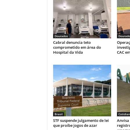
p
o
n
p
o
k
k
Dourados
Dourado
Cabral denuncia teto
Operaç
comprometido em área do
investi
Hospital da Vida
CAC em
Brasil
Cotidia
STF suspende julgamento de lei
Anvisa
que proíbe jogos de azar
regist