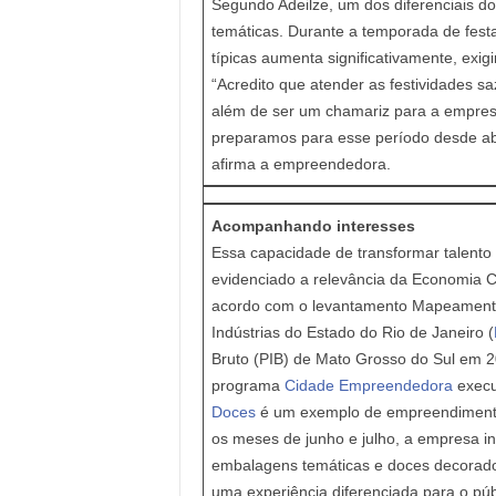
Segundo Adeilze, um dos diferenciais d
temáticas. Durante a temporada de festa
típicas aumenta significativamente, exig
“Acredito que atender as festividades s
além de ser um chamariz para a empresa
preparamos para esse período desde ab
afirma a empreendedora.
Acompanhando interesses
Essa capacidade de transformar talento
evidenciado a relevância da Economia C
acordo com o levantamento Mapeamento 
Indústrias do Estado do Rio de Janeiro (
Bruto (PIB) de Mato Grosso do Sul em 2
programa
Cidade Empreendedora
execu
Doces
é um exemplo de empreendimento q
os meses de junho e julho, a empresa in
embalagens temáticas e doces decorados
uma experiência diferenciada para o p