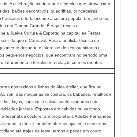
ozido. A celebração ainda reúne símbolos que atravessam
ridas, balões decorativos, quadrilhas, brincadeiras,
 tradições e fortalecendo a cultura popular.Em junho ou
ridas em Campo Grande. É o que revela a
 pela JLeiva Cultura & Esporte: na capital, as Festas
ior do que o Carnaval. Para a analista-técnica do
ngajamento desperta o interesse dos consumidores e
 os pequenos negócios, que encontram no período uma
o faturamento e fortalecer a relação com os clientes.
ma nos tecidos e linhas do Aide Atelier, que fica no
 Ao som das máquinas de costura, os babados, retalhos e
tidos, laços, camisas e calças confeccionadas sob
ividades juninas. Expostas em cabides ou vestindo
 artesanal da costureira e proprietária Adeilze Fernandes
lizadas, o atelier também oferece ajustes e consertos
idiano até trajes de festa, ternos e peças em couro.