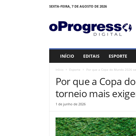
SEXTA-FEIRA, 7 DE AGOSTO DE 2026
O
P
R
O
G
R
E
INÍCIO
EDITAIS
ESPORTE
S
S
Início
Esporte
Por que a Copa do Mundo 2026 ser
O
Por que a Copa d
torneio mais exige
1 de junho de 2026