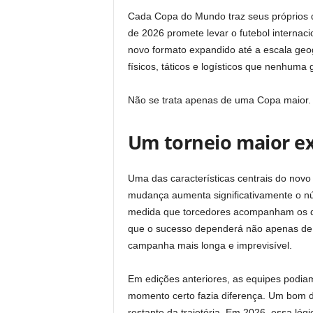
at
c
p
t
Cada Copa do Mundo traz seus próprios d
de 2026 promete levar o futebol internaci
s
e
y
novo formato expandido até a escala geogr
A
b
Li
físicos, táticos e logísticos que nenhum
p
o
n
Não se trata apenas de uma Copa maior.
p
o
k
k
Um torneio maior ex
Uma das características centrais do novo
mudança aumenta significativamente o núm
medida que torcedores acompanham os
que o sucesso dependerá não apenas de 
campanha mais longa e imprevisível.
Em edições anteriores, as equipes podia
momento certo fazia diferença. Um bom 
restante da trajetória. Em 2026, essa lóg