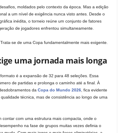
esafios, moldados pelo contexto da época. Mas a edição
onal a um nível de exigência nunca visto antes. Desde o
áfica inédita, o torneio reúne um conjunto de fatores
a geração de jogadores enfrentou simultaneamente.
 Trata-se de uma Copa fundamentalmente mais exigente.
ige uma jornada mais longa
 formato é a expansão de 32 para 48 seleções. Essa
ero de partidas e prolonga o caminho até a final. À
 desdobramentos da
Copa do Mundo 2026
, fica evidente
qualidade técnica, mas de consistência ao longo de uma
m contar com uma estrutura mais compacta, onde o
desempenho na fase de grupos muitas vezes definia o
ica muda. Com mais jogos e mais fases eliminatórias, a