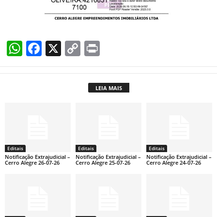
W
F
X
C
Pr
h
a
o
in
at
c
p
t
LEIA MAIS
s
e
y
A
b
Li
p
o
n
p
o
k
Editais
Editais
Editais
k
Notificação Extrajudicial –
Notificação Extrajudicial –
Notificação Extrajudicial –
Cerro Alegre 26-07-26
Cerro Alegre 25-07-26
Cerro Alegre 24-07-26