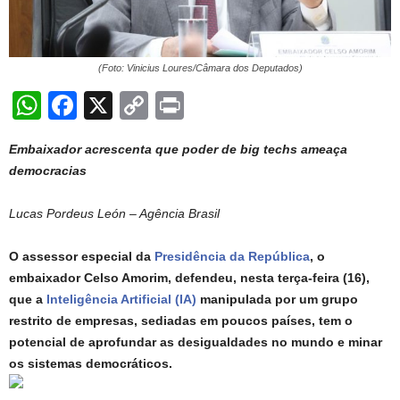
(Foto: Vinicius Loures/Câmara dos Deputados)
W
F
X
C
Pr
h
a
o
in
Embaixador acrescenta que poder de big techs ameaça
at
c
p
t
democracias
s
e
y
A
b
Li
Lucas Pordeus León – Agência Brasil
p
o
n
O assessor especial da
Presidência da República
, o
p
o
k
embaixador Celso Amorim, defendeu, nesta terça-feira (16),
k
que a
Inteligência Artificial (IA)
manipulada por um grupo
restrito de empresas, sediadas em poucos países, tem o
potencial de aprofundar as desigualdades no mundo e minar
os sistemas democráticos.