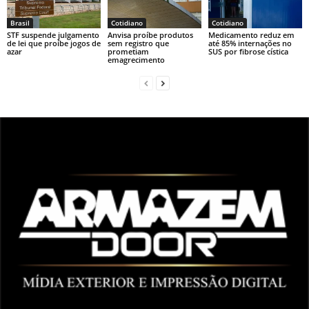
Brasil
Cotidiano
Cotidiano
STF suspende julgamento
Anvisa proíbe produtos
Medicamento reduz em
de lei que proíbe jogos de
sem registro que
até 85% internações no
azar
prometiam
SUS por fibrose cística
emagrecimento