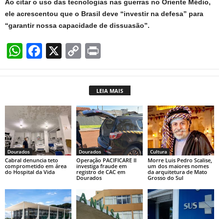
Ao citar o uso das tecnologias nas guerras no Oriente Médio,
ele acrescentou que o Brasil deve “investir na defesa” para
“garantir nossa capacidade de dissuasão”.
W
F
X
C
Pr
h
a
o
in
at
c
p
t
LEIA MAIS
s
e
y
A
b
Li
p
o
n
p
o
k
Dourados
Dourados
Cultura
k
Cabral denuncia teto
Operação PACIFICARE II
Morre Luis Pedro Scalise,
comprometido em área
investiga fraude em
um dos maiores nomes
do Hospital da Vida
registro de CAC em
da arquitetura de Mato
Dourados
Grosso do Sul