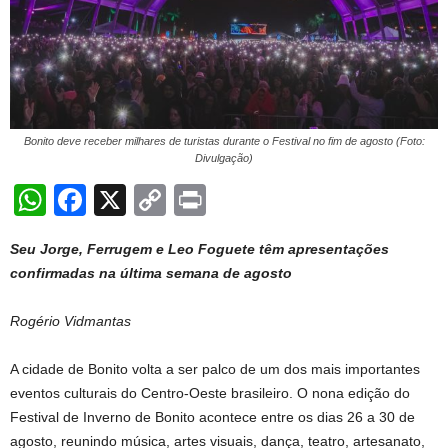
Bonito deve receber milhares de turistas durante o Festival no fim de agosto (Foto:
Divulgação)
W
F
X
C
Pr
h
a
o
in
Seu Jorge, Ferrugem e Leo Foguete têm apresentações
at
c
p
t
confirmadas na última semana de agosto
s
e
y
A
b
Li
Rogério Vidmantas
p
o
n
A cidade de Bonito volta a ser palco de um dos mais importantes
p
o
k
eventos culturais do Centro-Oeste brasileiro. O nona edição do
k
Festival de Inverno de Bonito acontece entre os dias 26 a 30 de
agosto, reunindo música, artes visuais, dança, teatro, artesanato,