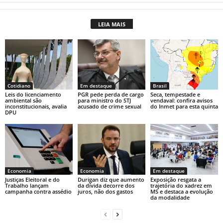
at
c
p
t
LEIA MAIS
s
e
y
A
b
Li
p
o
n
p
o
k
Cotidiano
Em destaque
Brasil
k
Leis do licenciamento
PGR pede perda de cargo
Seca, tempestade e
ambiental são
para ministro do STJ
vendaval: confira avisos
inconstitucionais, avalia
acusado de crime sexual
do Inmet para esta quinta
DPU
Economia
Economia
Em destaque
Justiças Eleitoral e do
Durigan diz que aumento
Exposição resgata a
Trabalho lançam
da dívida decorre dos
trajetória do xadrez em
campanha contra assédio
juros, não dos gastos
MS e destaca a evolução
da modalidade