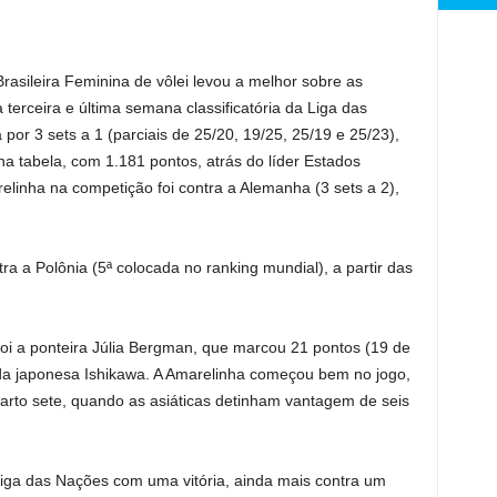
Brasileira Feminina de vôlei levou a melhor sobre as
 terceira e última semana classificatória da Liga das
or 3 sets a 1 (parciais de 25/20, 19/25, 25/19 e 25/23),
a tabela, com 1.181 pontos, atrás do líder Estados
linha na competição foi contra a Alemanha (3 sets a 2),
.
tra a Polônia (5ª colocada no ranking mundial), a partir das
foi a ponteira Júlia Bergman, que marcou 21 pontos (19 de
 da japonesa Ishikawa. A Amarelinha começou bem no jogo,
uarto sete, quando as asiáticas detinham vantagem de seis
ga das Nações com uma vitória, ainda mais contra um