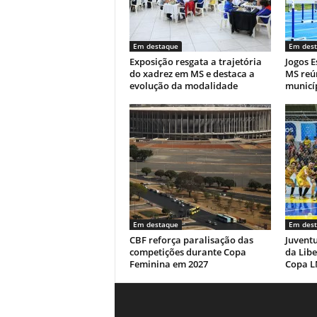
k
Em destaque
Em des
Exposição resgata a trajetória
Jogos E
do xadrez em MS e destaca a
MS reú
evolução da modalidade
municí
Em destaque
Em des
CBF reforça paralisação das
Juvent
competições durante Copa
da Libe
Feminina em 2027
Copa L