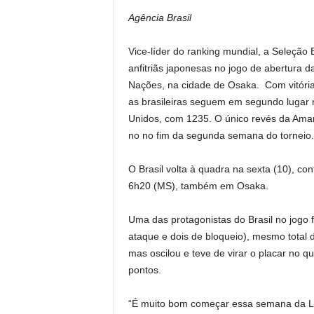
s
e
y
Agência Brasil
A
b
Li
Vice-líder do ranking mundial, a Seleção 
p
o
n
anfitriãs japonesas no jogo de abertura da
p
o
k
Nações, na cidade de Osaka. Com vitória p
k
as brasileiras seguem em segundo lugar n
Unidos, com 1235. O único revés da Amare
no no fim da segunda semana do torneio
O Brasil volta à quadra na sexta (10), con
6h20 (MS), também em Osaka.
Uma das protagonistas do Brasil no jogo 
ataque e dois de bloqueio), mesmo total
mas oscilou e teve de virar o placar no q
pontos.
“É muito bom começar essa semana da Li