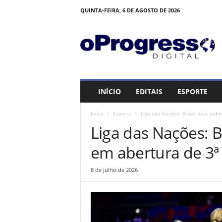
QUINTA-FEIRA, 6 DE AGOSTO DE 2026
O
P
R
O
G
R
E
INÍCIO
EDITAIS
ESPORTE
S
S
Início
Esporte
Liga das Nações: Brasil bate anfi
O
Liga das Nações: Br
em abertura de 3
8 de julho de 2026