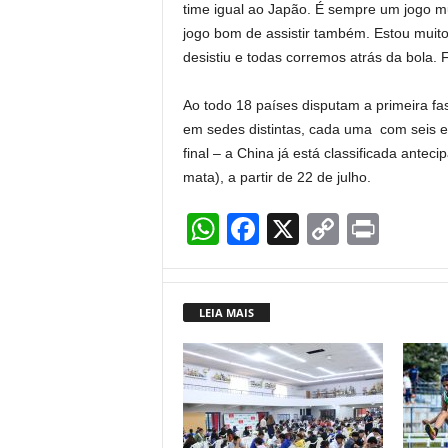
time igual ao Japão. É sempre um jogo muit
jogo bom de assistir também. Estou muito
desistiu e todas corremos atrás da bola.
Ao todo 18 países disputam a primeira f
em sedes distintas, cada uma com seis 
final – a China já está classificada antec
mata), a partir de 22 de julho.
W
F
X
C
Pr
h
a
o
in
at
c
p
t
LEIA MAIS
s
e
y
A
b
Li
p
o
n
p
o
k