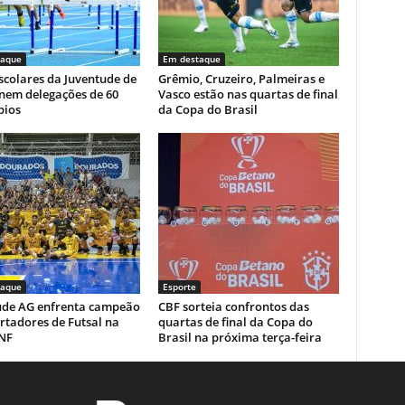
taque
Em destaque
scolares da Juventude de
Grêmio, Cruzeiro, Palmeiras e
nem delegações de 60
Vasco estão nas quartas de final
pios
da Copa do Brasil
taque
Esporte
ude AG enfrenta campeão
CBF sorteia confrontos das
rtadores de Futsal na
quartas de final da Copa do
NF
Brasil na próxima terça-feira