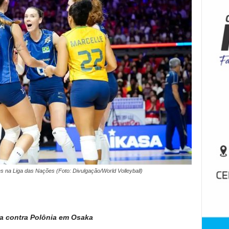
ces na Liga das Nações (Foto: Divulgação/World Volleyball)
ta contra Polônia em Osaka