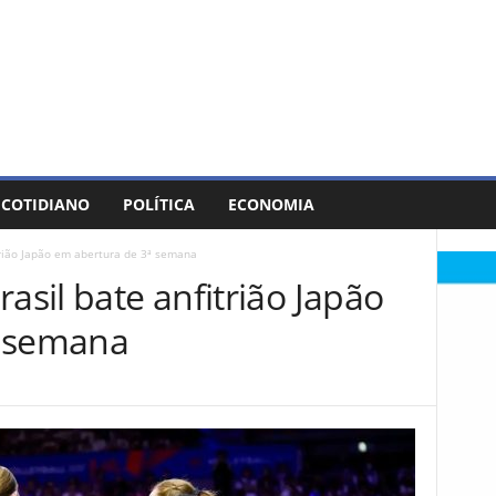
COTIDIANO
POLÍTICA
ECONOMIA
trião Japão em abertura de 3ª semana
asil bate anfitrião Japão
ª semana