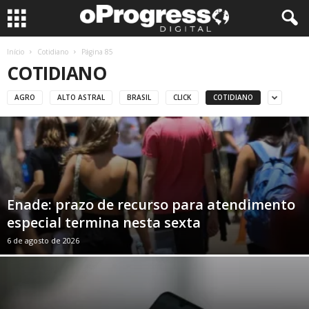
Início
Cotidiano
Página 85
COTIDIANO
AGRO
ALTO ASTRAL
BRASIL
CLICK
COTIDIANO
Enade: prazo de recurso para atendimento
especial termina nesta sexta
6 de agosto de 2026