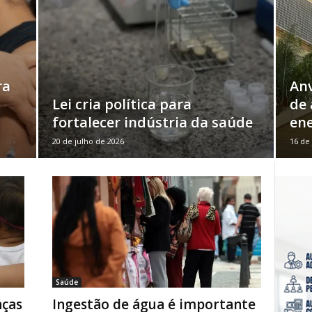
ra
Anv
Lei cria política para
de 
fortalecer indústria da saúde
ene
20 de julho de 2026
16 de
Saúde
nças
Ingestão de água é importante