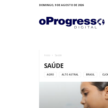
DOMINGO, 9 DE AGOSTO DE 2026
O
P
R
O
G
R
E
S
S
Início
Saúde
O
SAÚDE
AGRO
ALTO ASTRAL
BRASIL
CLIC